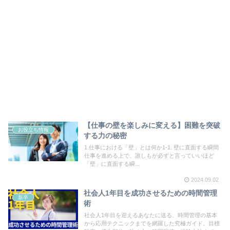
【仕事の壁を楽しみに変える】困難を突破
お役立ち情報
する力の秘密
1.仕事における「壁」とは何か1-1. 壁に直面する瞬間
仕事を進める上で、誰しもが必ずと言っていいほど
「壁」に直面する瞬...
2024.09.02
社会人1年目を成功させるための時間管理
新卒
術
社会人1年目を迎えるあなたに送る、時間管理の基本
から応用テクニックまでを網羅した究極ガイド。目標