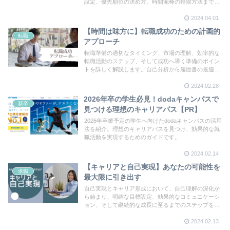
設定、優先順位の決め方、時間泥棒の排除方法まで、
効率的な時間の使い方を学び、仕事とプライベートの
2024.04.01
バランスを改善しましょう。
【時間は味方に】転職成功のための計画的
転職
アプローチ
転職準備の適切なタイミング、市場の理解、効率的な
転職活動のステップ、そして成功へ導く準備のポイン
トを詳しく解説します。自己分析から履歴書の最適
化、面接対策まで、転職を成功に導くための実践的な
2024.02.28
アドバイスを提供します。
2026年卒の学生必見！dodaキャンパスで
新卒
見つける理想のキャリアパス【PR】
2026年卒業予定の学生へ向けたdodaキャンパスの活用
法を紹介。理想のキャリアパスを見つけ、効果的な就
職活動を実現するためのガイドです。
2024.02.14
【キャリアと自己実現】あなたの可能性を
求職
最大限に引き出す
自己実現とキャリア形成において、自己理解の深化か
ら始まり、明確な目標設定、効果的なコミュニケーシ
ョン、そして継続的な成長に至るまでのステップをご
紹介します。あなたの可能性を最大限に引き出し、充
2024.02.13
実したキャリアパスを築くためのヒントを提供しま
す。