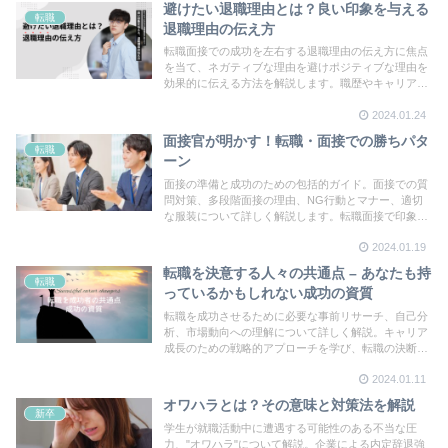
避けたい退職理由とは？良い印象を与える
転職
退職理由の伝え方
転職面接での成功を左右する退職理由の伝え方に焦点
を当て、ネガティブな理由を避けポジティブな理由を
効果的に伝える方法を解説します。職歴やキャリアプ
ランとの整合性も重要です。
2024.01.24
面接官が明かす！転職・面接での勝ちパタ
転職
ーン
面接の準備と成功のための包括的ガイド。面接での質
問対策、多段階面接の理由、NG行動とマナー、適切
な服装について詳しく解説します。転職面接で印象的
なパフォーマンスを発揮するための秘訣を学びましょ
2024.01.19
う。
転職を決意する人々の共通点 – あなたも持
転職
っているかもしれない成功の資質
転職を成功させるために必要な事前リサーチ、自己分
析、市場動向への理解について詳しく解説。キャリア
成長のための戦略的アプローチを学び、転職の決断を
有意義なものにしましょう。
2024.01.11
オワハラとは？その意味と対策法を解説
新卒
学生が就職活動中に遭遇する可能性のある不当な圧
力、"オワハラ"について解説。企業による内定辞退強