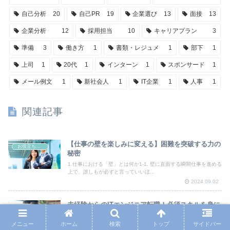
自己分析
20
自己PR
19
企業選び
13
面接
13
企業分析
12
採用担当
10
キャリアプラン
3
準備
3
働き方
1
書類・レジュメ
1
部下
1
上司
1
20代
1
インターン
1
スポンサード
1
メール例文
1
新社会人
1
IT企業
1
人事
1
関連記事
【仕事の壁を楽しみに変える】困難を突破する力の
お役立ち情報
秘密
1.仕事における「壁」とは何か1-1. 壁に直面する瞬間仕事を進める
上で、誰しもが必ずと言っていいほ...
2024.09.02
未経験からのITエンジニア転職！必須スキルを身に
求職
つける方法
メニュー
ホーム
検索
トップ
サイドバー
未経験者からのITエンジニア転職に挑戦するためのスキルとアプロ