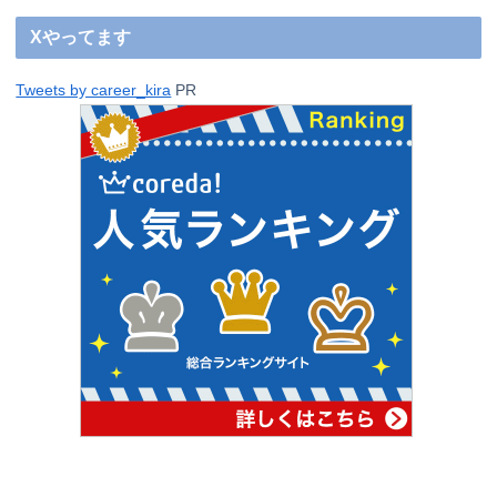
Xやってます
Tweets by career_kira
PR