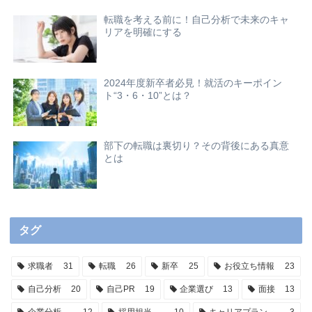
転職を考える前に！自己分析で未来のキャ
リアを明確にする
2024年度新卒者必見！就活のキーポイン
ト“3・6・10”とは？
部下の転職は裏切り？その背後にある真意
とは
タグ
求職者
31
転職
26
新卒
25
お役立ち情報
23
自己分析
20
自己PR
19
企業選び
13
面接
13
企業分析
12
採用担当
10
キャリアプラン
3