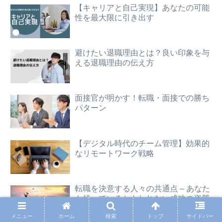
【キャリアと自己実現】あなたの可能
性を最大限に引き出す
避けたい退職理由とは？良い印象を与
える退職理由の伝え方
面接官が明かす！転職・面接での勝ち
パターン
【デジタル時代のチーム管理】効果的
なリモートワーク戦略
転職を決意する人々の共通点 – あなた
も持っているかもしれない成功の資質
メニュー
ホーム
検索
トップ
サイドバー