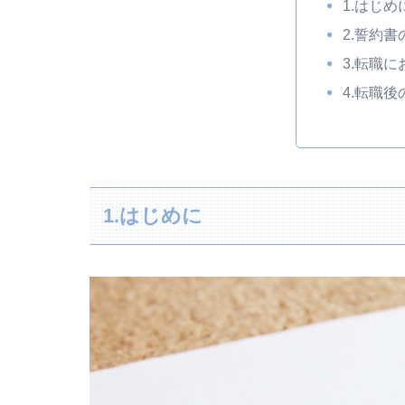
1.はじめ
2.誓約
3.転職
4.転職
1.はじめに