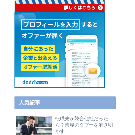
人気記事
転職先が競合他社だった
ら？業界のタブーを解き明
かす