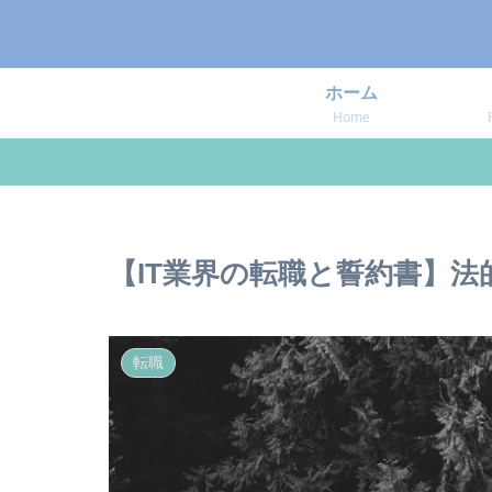
ホーム
Home
【IT業界の転職と誓約書】
転職