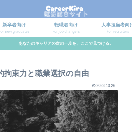
新卒者向け
転職者向け
人事担当者向
For new graduates
For job changers
For recruiters
あなたのキャリアの次の一歩を、ここで見つける。
法的拘束力と職業選択の自由
2023.10.26