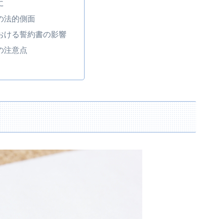
に
書の法的側面
における誓約書の影響
後の注意点